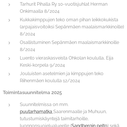
Tarhurit Pihalla Ry 10-vuotisjuhlat Herman
Onkimaalla 8/2024
Kukkakimppujen teko oman pihan leikkokukista
(arpajaisvoitoiksi Sepänmäen maalaismarkkinoille)
8/2024
Osallistuminen Sepänmäen maalaismarkkinoille
8/2024
Luento vieraskasveista Ohkolan koululla, Eija
Keski-korpela 9/2024
Jouluisten asetelmien ja kimppujen teko
Riihenmäen koululla 12/2024
Toimintasuunnitelma 2025
Suunnitelmissa on mm.
puutarhamatka
Saarenmaalle ja Muhuun,
tutustumiskäyntejä taimitarhoille,
luonnonsuojelualueelle (
Sandbergin pelto
) sekä