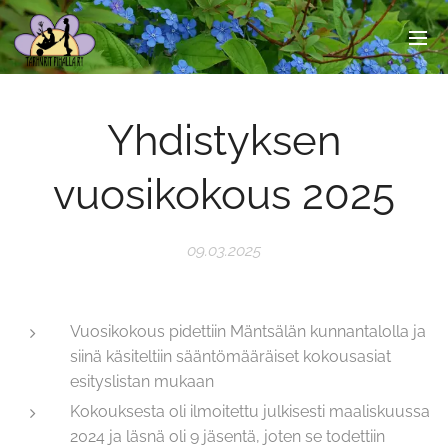
Yhdistyksen
vuosikokous 2025
09.03.2025
Vuosikokous pidettiin Mäntsälän kunnantalolla ja
siinä käsiteltiin sääntömääräiset kokousasiat
esityslistan mukaan
Kokouksesta oli ilmoitettu julkisesti maaliskuussa
2024 ja läsnä oli 9 jäsentä, joten se todettiin