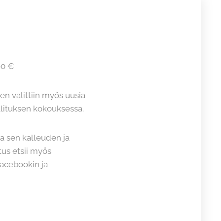
00 €
een valittiin myös uusia
llituksen kokouksessa.
ta sen kalleuden ja
us etsii myös
Facebookin ja