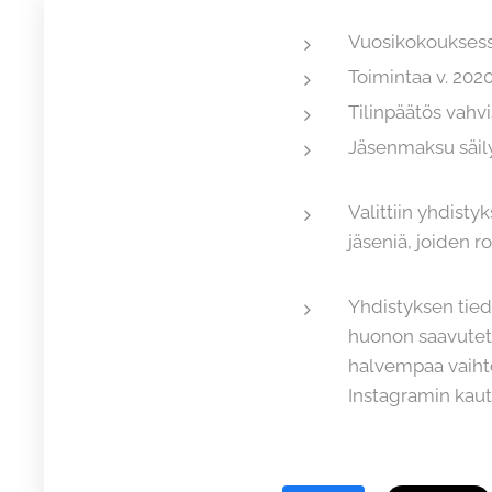
Vuosikokouksessa
Toimintaa v. 202
Tilinpäätös vahvi
Jäsenmaksu säil
Valittiin yhdisty
jäseniä, joiden 
Yhdistyksen tiedo
huonon saavutet
halvempaa vaihto
Instagramin kaut