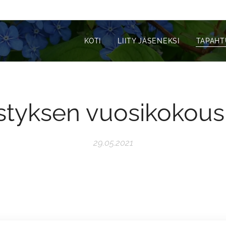
KOTI
LIITY JÄSENEKSI
TAPAH
styksen vuosikokous
29.05.2021