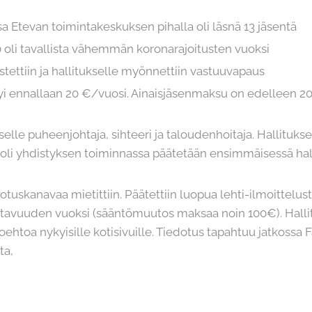
 Etevan toimintakeskuksen pihalla oli läsnä 13 jäsentä
0 oli tavallista vähemmän koronarajoitusten vuoksi
stettiin ja hallitukselle myönnettiin vastuuvapaus
yi ennallaan 20 €/vuosi. Ainaisjäsenmaksu on edelleen 2
kselle puheenjohtaja, sihteeri ja taloudenhoitaja. Hallituks
rooli yhdistyksen toiminnassa päätetään ensimmäisessä ha
tuskanavaa mietittiin. Päätettiin luopua lehti-ilmoittelus
tavuuden vuoksi (sääntömuutos maksaa noin 100€). Hallit
ehtoa nykyisille kotisivuille. Tiedotus tapahtuu jatkossa 
ta,